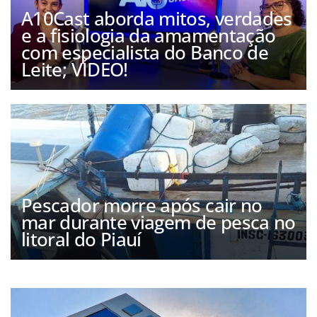
A10Cast aborda mitos, verdades
e a fisiologia da amamentação
com especialista do Banco de
Leite; VÍDEO!
Pescador morre após cair no
mar durante viagem de pesca no
litoral do Piauí