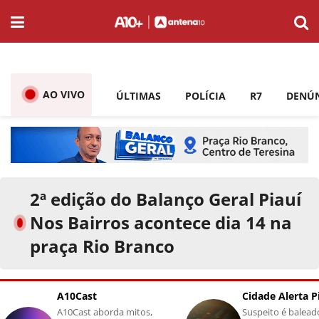
AO VIVO
ÚLTIMAS
POLÍCIA
R7
DENÚ
2ª edição do Balanço Geral Piauí
Nos Bairros acontece dia 14 na
praça Rio Branco
A10Cast
Cidade Alerta P
A10Cast aborda mitos,
Suspeito é balead