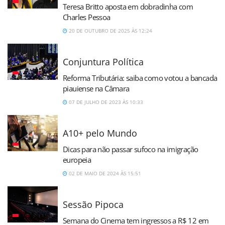
Teresa Britto aposta em dobradinha com
Charles Pessoa
20 DE OUTUBRO DE 2025 ÀS 12:24
Conjuntura Política
Reforma Tributária: saiba como votou a bancada
piauiense na Câmara
07 DE JULHO DE 2023 ÀS 10:33
A10+ pelo Mundo
Dicas para não passar sufoco na imigração
europeia
02 DE MAIO DE 2024 ÀS 15:51
Sessão Pipoca
Semana do Cinema tem ingressos a R$ 12 em