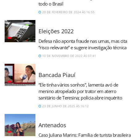
todo o Brasil
20 DE FEVEREIRO DE 2024 ÀS 16:55
Eleições 2022
Defesa não aponta fraude nas urnas, mas cita
“risco relevante” e sugere investigação técnica
10 DE NOVEMBRO DE 2022 ÀS 07:41
Bancada Piauí
“Ele tinha vários sonhos”, lamenta avó de
menino atropelado por trator em aterro
sanitário de Teresina; polícia abre inquérito
23 DE JUNHO DE 2025 ÀS 16:12
Antenados
Caso Juliana Marins: Família de turista brasileira