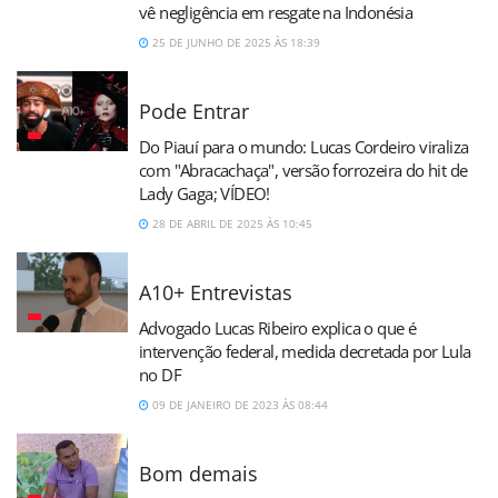
vê negligência em resgate na Indonésia
25 DE JUNHO DE 2025 ÀS 18:39
Pode Entrar
Do Piauí para o mundo: Lucas Cordeiro viraliza
com "Abracachaça", versão forrozeira do hit de
Lady Gaga; VÍDEO!
28 DE ABRIL DE 2025 ÀS 10:45
A10+ Entrevistas
Advogado Lucas Ribeiro explica o que é
intervenção federal, medida decretada por Lula
no DF
09 DE JANEIRO DE 2023 ÀS 08:44
Bom demais