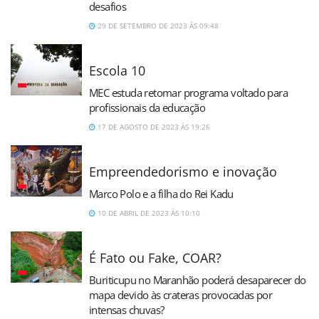
desafios
29 DE SETEMBRO DE 2023 ÀS 09:48
Escola 10
MEC estuda retomar programa voltado para
profissionais da educação
17 DE AGOSTO DE 2023 ÀS 19:26
Empreendedorismo e inovação
Marco Polo e a filha do Rei Kadu
10 DE ABRIL DE 2023 ÀS 10:10
É Fato ou Fake, COAR?
Buriticupu no Maranhão poderá desaparecer do
mapa devido às crateras provocadas por
intensas chuvas?