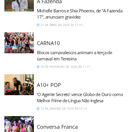
A Fazenda
Michelle Barros e Shia Phoenix, de "A Fazenda
17", anunciam gravidez
21 DE ABRIL DE 2026 ÀS 11:01
CARNA10
Blocos carnavalescos animam a terça de
carnaval em Teresina
18 DE FEVEREIRO DE 2026 ÀS 11:11
A10+ POP
‘O Agente Secreto’ vence Globo de Ouro como
Melhor Filme de Língua Não Inglesa
12 DE JANEIRO DE 2026 ÀS 07:14
Conversa Franca