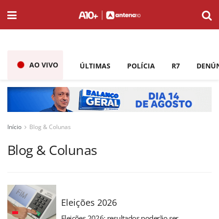
AO VIVO
ÚLTIMAS
POLÍCIA
R7
DENÚ
Início
Blog & Colunas
Blog & Colunas
Eleições 2026
Eleições 2026: resultados poderão ser