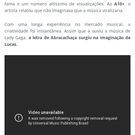
fama e um número altíssimo de visualizações. Ao
A10+
, o
artista relatou que não imaginava que a música viralizaria.
Com uma longa experiência no mercado musical, a
criatividade foi instantânea. Assim que a ouviu a música de
Lady Gaga,
a letra de Abracachaça surgiu na imaginação de
Lucas.