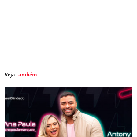
Veja
também