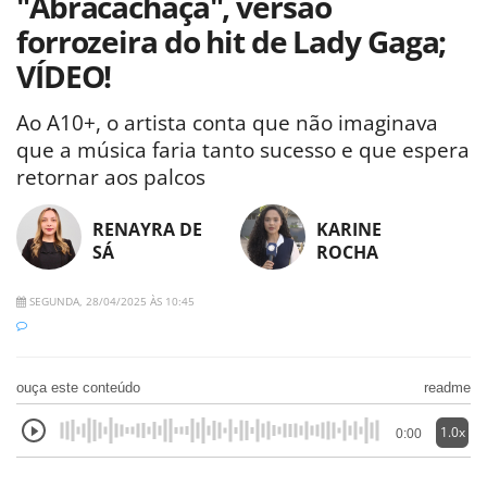
"Abracachaça", versão
forrozeira do hit de Lady Gaga;
VÍDEO!
Ao A10+, o artista conta que não imaginava
que a música faria tanto sucesso e que espera
retornar aos palcos
RENAYRA DE
KARINE
SÁ
ROCHA
SEGUNDA, 28/04/2025 ÀS 10:45
ouça este conteúdo
readme
1.0x
0:00