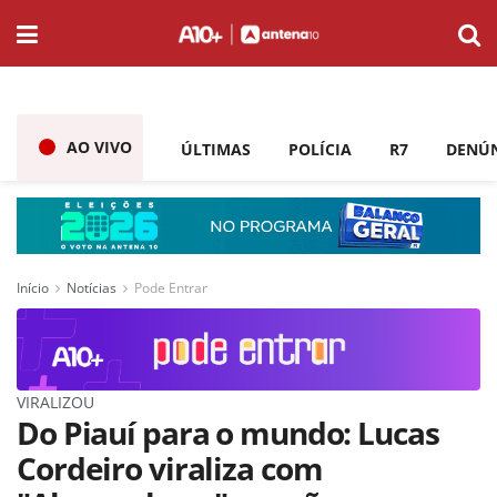
AO VIVO
ÚLTIMAS
POLÍCIA
R7
DENÚ
Início
Notícias
Pode Entrar
VIRALIZOU
Do Piauí para o mundo: Lucas
Cordeiro viraliza com