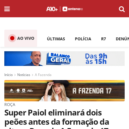
AO VIVO
ÚLTIMAS
POLÍCIA
R7
DENÚ
Início
Notícias
A Fazenda
ROÇA
Super Paiol eliminará dois
peões antes da formação da