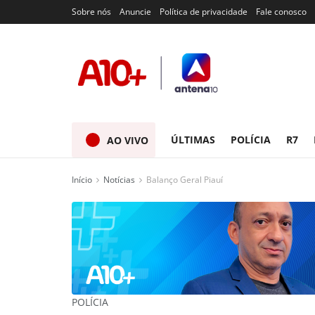
Sobre nós
Anuncie
Política de privacidade
Fale conosco
ÚLTIMAS
POLÍCIA
R7
AO VIVO
Início
Notícias
Balanço Geral Piauí
POLÍCIA