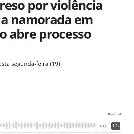
reso por violência
a a namorada em
o abre processo
sta segunda-feira (19)
readme
1.0x
0:00