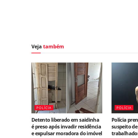
Veja
também
POLÍCIA
POLÍCIA
Detento liberado em saidinha
Polícia pr
é preso após invadir residência
suspeito de
e expulsar moradora do imóvel
trabalhado