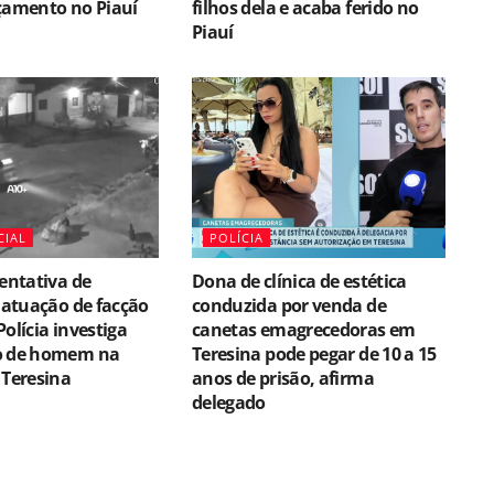
çamento no Piauí
filhos dela e acaba ferido no
Piauí
CIAL
POLÍCIA
tentativa de
Dona de clínica de estética
e atuação de facção
conduzida por venda de
Polícia investiga
canetas emagrecedoras em
o de homem na
Teresina pode pegar de 10 a 15
 Teresina
anos de prisão, afirma
delegado