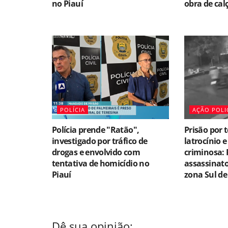
no Piauí
obra de cal
POLÍCIA
AÇÃO POLI
Polícia prende "Ratão",
Prisão por 
investigado por tráfico de
latrocínio 
drogas e envolvido com
criminosa: 
tentativa de homicídio no
assassinat
Piauí
zona Sul de
Dê sua opinião: