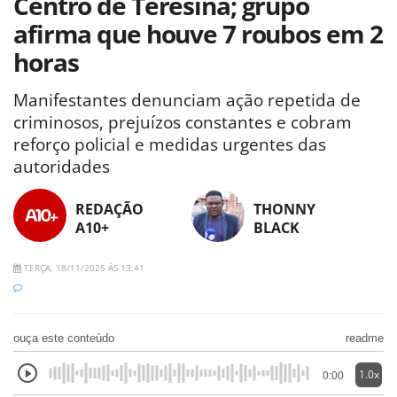
Centro de Teresina; grupo
afirma que houve 7 roubos em 2
horas
Manifestantes denunciam ação repetida de
criminosos, prejuízos constantes e cobram
reforço policial e medidas urgentes das
autoridades
REDAÇÃO
THONNY
A10+
BLACK
TERÇA, 18/11/2025 ÀS 13:41
ouça este conteúdo
readme
1.0x
0:00