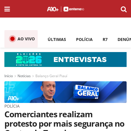
AO VIVO
ÚLTIMAS
POLÍCIA
R7
DENÚ
Início
Notícias
Balanço Geral Piauí
POLÍCIA
Comerciantes realizam
protesto por mais segurança no