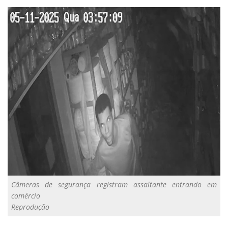
Câmeras de segurança registram assaltante entrando em
comércio
Reprodução