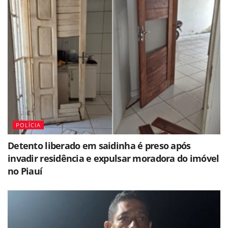
POLÍCIA
Detento liberado em saidinha é preso após
invadir residência e expulsar moradora do imóvel
no Piauí