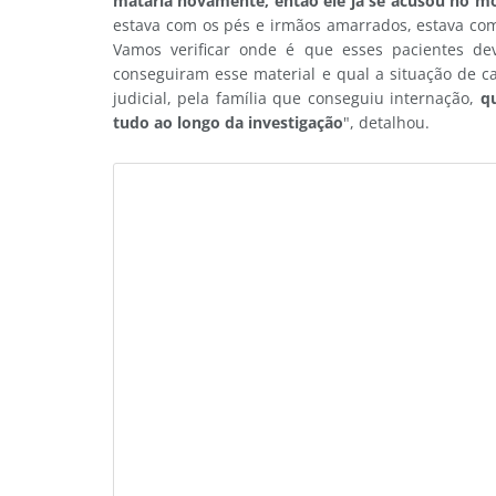
mataria novamente, então ele já se acusou no 
estava com os pés e irmãos amarrados, estava co
Vamos verificar onde é que esses pacientes dev
conseguiram esse material e qual a situação de 
judicial, pela família que conseguiu internação,
q
tudo ao longo da investigação
", detalhou.