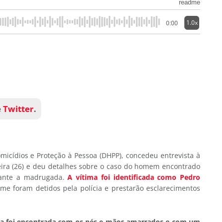
readme
1.0x
0:00
e
Twitter
.
micídios e Proteção à Pessoa (DHPP), concedeu entrevista à
ira (26) e deu detalhes sobre o caso do homem encontrado
rante a madrugada.
A vítima foi identificada como Pedro
me foram detidos pela polícia e prestarão esclarecimentos
ima foi encontrada com os pés e mãos amarrados e com um