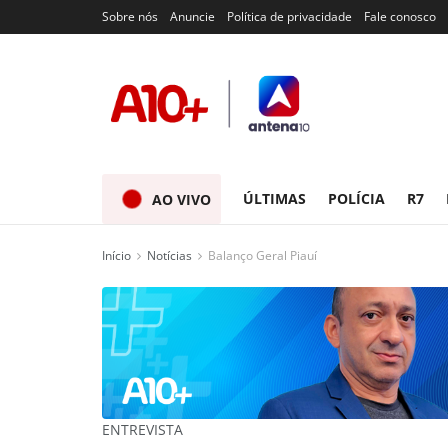
Sobre nós
Anuncie
Política de privacidade
Fale conosco
ÚLTIMAS
POLÍCIA
R7
AO VIVO
Início
Notícias
Balanço Geral Piauí
ENTREVISTA