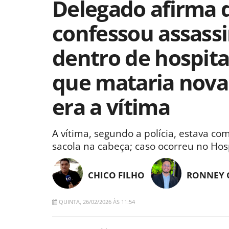
Delegado afirma
confessou assassi
dentro de hospita
que mataria nov
era a vítima
A vítima, segundo a polícia, estava c
sacola na cabeça; caso ocorreu no Hos
CHICO FILHO
RONNEY 
QUINTA, 26/02/2026 ÀS 11:54