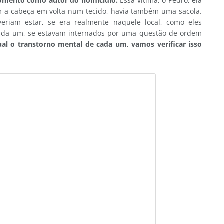
momento como autor do homicídio.
Essa vítima, o Pedro, ela
m a cabeça em volta num tecido, havia também uma sacola.
eriam estar, se era realmente naquele local, como eles
cada um, se estavam internados por uma questão de ordem
ual o transtorno mental de cada um, vamos verificar isso