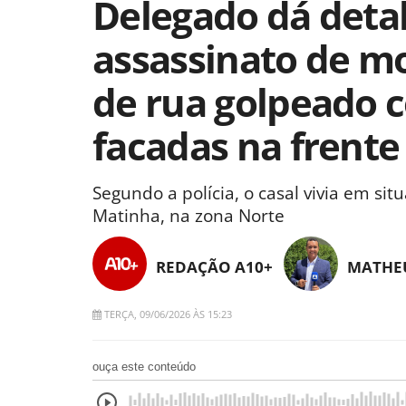
Delegado dá deta
assassinato de m
de rua golpeado 
facadas na frent
Segundo a polícia, o casal vivia em si
Matinha, na zona Norte
REDAÇÃO A10+
MATHEU
TERÇA, 09/06/2026 ÀS 15:23
ouça este conteúdo