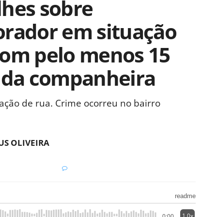
lhes sobre
orador em situação
com pelo menos 15
e da companheira
tuação de rua. Crime ocorreu no bairro
S OLIVEIRA
readme
1.0x
0:00