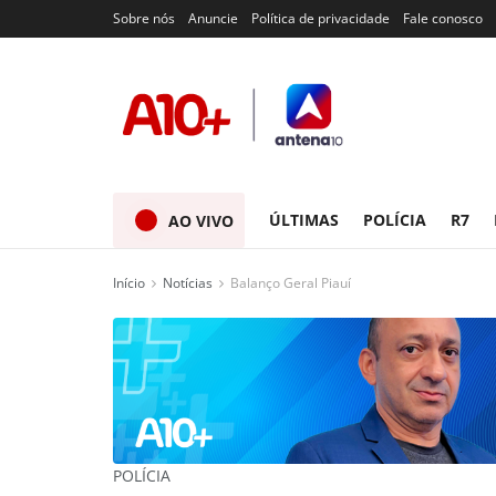
Sobre nós
Anuncie
Política de privacidade
Fale conosco
ÚLTIMAS
POLÍCIA
R7
AO VIVO
Início
Notícias
Balanço Geral Piauí
POLÍCIA