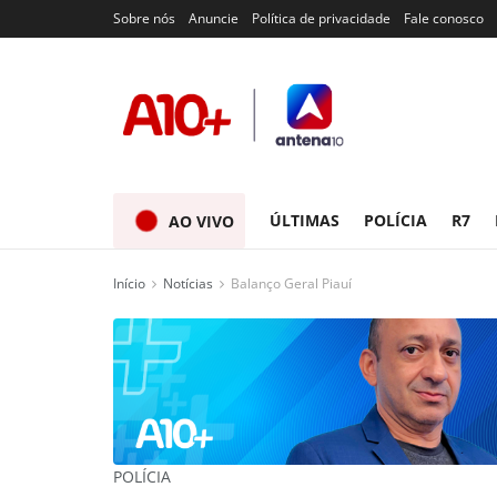
Sobre nós
Anuncie
Política de privacidade
Fale conosco
ÚLTIMAS
POLÍCIA
R7
AO VIVO
Início
Notícias
Balanço Geral Piauí
POLÍCIA