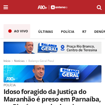
AO VIVO
ÚLTIMAS
POLÍCIA
R7
DENÚ
Início
Notícias
Balanço Geral Piauí
POLÍCIA
Idoso foragido da Justiça do
Maranhão é preso em Parnaíba,