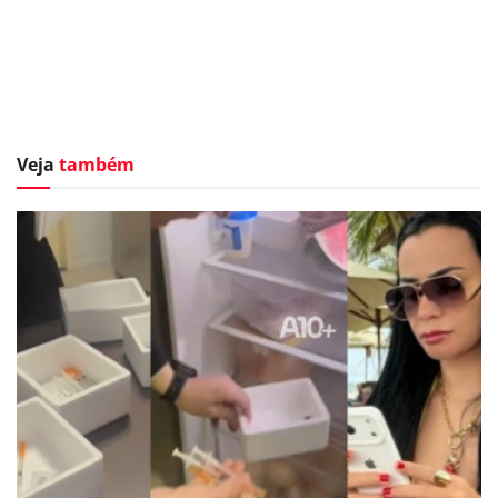
Veja
também