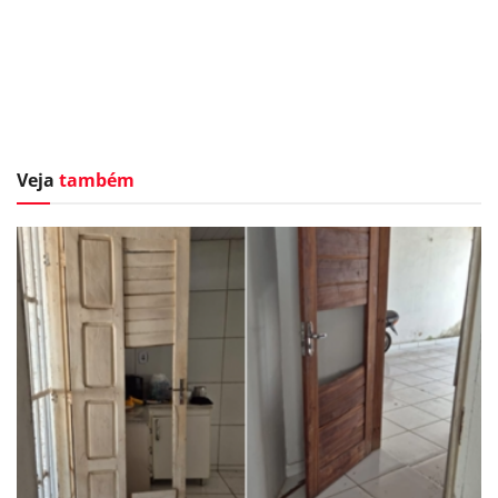
Veja
também