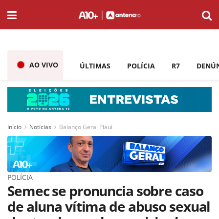
AO VIVO
ÚLTIMAS
POLÍCIA
R7
DENÚ
Início
Notícias
Balanço Geral Piauí
POLÍCIA
Semec se pronuncia sobre caso
de aluna vítima de abuso sexual