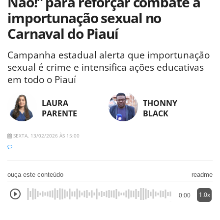
Não!” para reforçar combate à
importunação sexual no
Carnaval do Piauí
Campanha estadual alerta que importunação
sexual é crime e intensifica ações educativas
em todo o Piauí
LAURA
THONNY
PARENTE
BLACK
SEXTA, 13/02/2026 ÀS 15:00
ouça este conteúdo
readme
1.0x
0:00