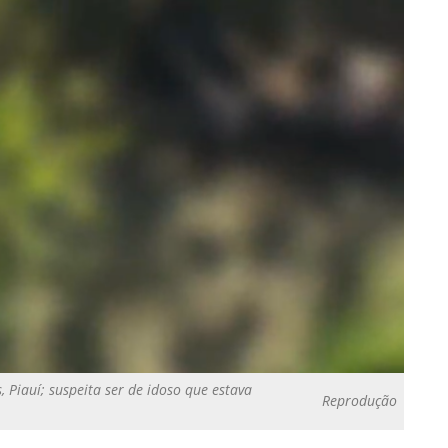
, Piauí; suspeita ser de idoso que estava
Reprodução