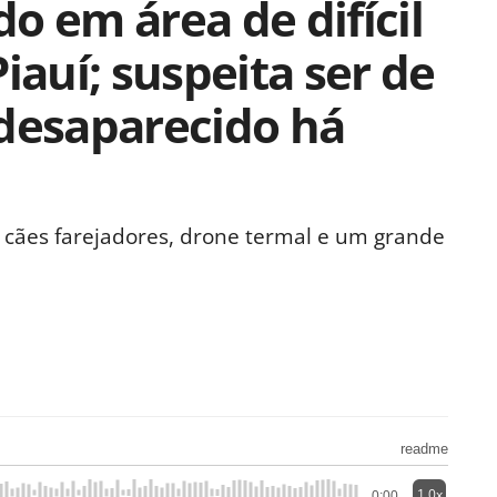
o em área de difícil
iauí; suspeita ser de
 desaparecido há
 cães farejadores, drone termal e um grande
readme
1.0x
0:00