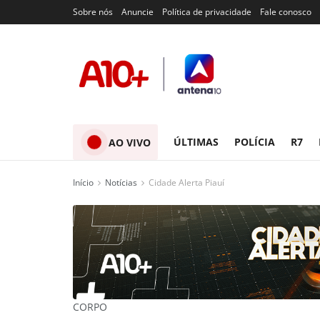
Sobre nós
Anuncie
Política de privacidade
Fale conosco
ÚLTIMAS
POLÍCIA
R7
AO VIVO
Início
Notícias
Cidade Alerta Piauí
CORPO