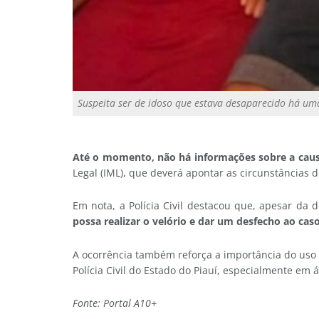
Suspeita ser de idoso que estava desaparecido há u
Até o momento, não há informações sobre a cau
Legal (IML), que deverá apontar as circunstâncias d
Em nota, a Polícia Civil destacou que, apesar da 
possa realizar o velório e dar um desfecho ao caso
A ocorrência também reforça a importância do uso 
Polícia Civil do Estado do Piauí, especialmente em á
Fonte: Portal A10+