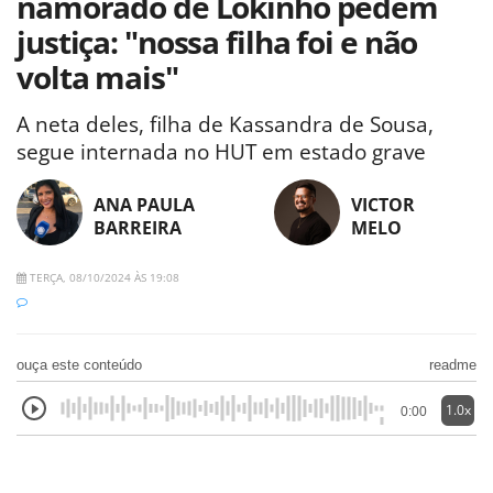
namorado de Lokinho pedem
justiça: "nossa filha foi e não
volta mais"
A neta deles, filha de Kassandra de Sousa,
segue internada no HUT em estado grave
ANA PAULA
VICTOR
BARREIRA
MELO
TERÇA, 08/10/2024 ÀS 19:08
ouça este conteúdo
readme
1.0x
0:00