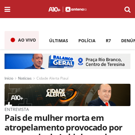
AO VIVO
ÚLTIMAS
POLÍCIA
R7
DENÚ
Início
Notícias
Cidade Alerta Piauí
ENTREVISTA
Pais de mulher morta em
atropelamento provocado por