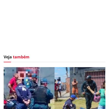
Veja
também