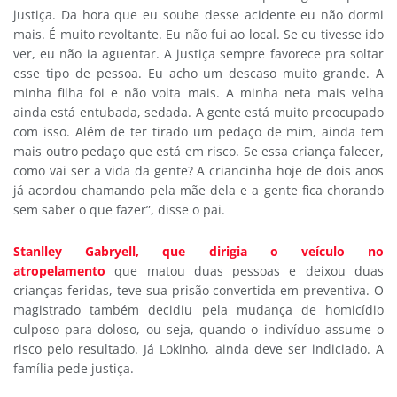
justiça. Da hora que eu soube desse acidente eu não dormi
mais. É muito revoltante. Eu não fui ao local. Se eu tivesse ido
ver, eu não ia aguentar. A justiça sempre favorece pra soltar
esse tipo de pessoa. Eu acho um descaso muito grande. A
minha filha foi e não volta mais. A minha neta mais velha
ainda está entubada, sedada. A gente está muito preocupado
com isso. Além de ter tirado um pedaço de mim, ainda tem
mais outro pedaço que está em risco. Se essa criança falecer,
como vai ser a vida da gente? A criancinha hoje de dois anos
já acordou chamando pela mãe dela e a gente fica chorando
sem saber o que fazer”, disse o pai.
Stanlley Gabryell, que dirigia o veículo no
atropelamento
que matou duas pessoas e deixou duas
crianças feridas, teve sua prisão convertida em preventiva. O
magistrado também decidiu pela mudança de homicídio
culposo para doloso, ou seja, quando o indivíduo assume o
risco pelo resultado. Já Lokinho, ainda deve ser indiciado. A
família pede justiça.