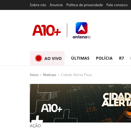
Sobre nós
Anuncie
Política de privacidade
Fale conosco
ÚLTIMAS
POLÍCIA
R7
AO VIVO
Início
Notícias
Cidade Alerta Piauí
AÇÃO