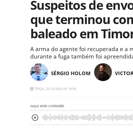
Suspeitos de env
que terminou com 
baleado em Timon
A arma do agente foi recuperada e a m
durante a fuga também foi apreendid
SÉRGIO HOLOM
VICTO
TERÇA, 31/12/2024 ÀS 18:04
ouça este conteúdo