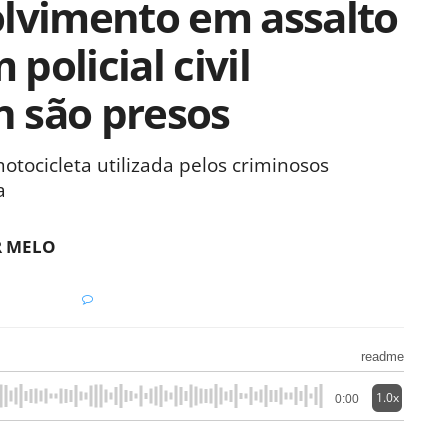
olvimento em assalto
policial civil
 são presos
otocicleta utilizada pelos criminosos
a
R MELO
readme
1.0x
0:00