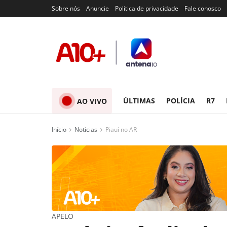
Sobre nós
Anuncie
Política de privacidade
Fale conosco
ÚLTIMAS
POLÍCIA
R7
AO VIVO
Início
Notícias
Piauí no AR
APELO