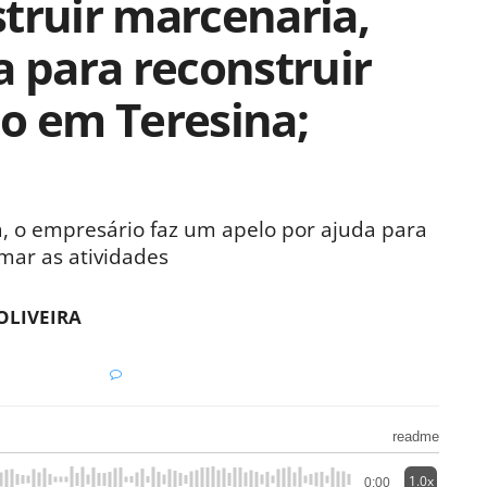
truir marcenaria,
a para reconstruir
o em Teresina;
 o empresário faz um apelo por ajuda para
omar as atividades
OLIVEIRA
readme
1.0x
0:00