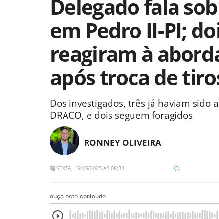
Delegado fala so
em Pedro II-PI; do
reagiram à abor
após troca de tiro
Dos investigados, três já haviam sido 
DRACO, e dois seguem foragidos
RONNEY OLIVEIRA
SEXTA, 19/09/2025 ÀS 08:33
ouça este conteúdo