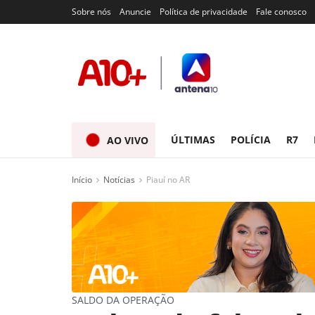
Sobre nós
Anuncie
Política de privacidade
Fale conosco
ÚLTIMAS
POLÍCIA
R7
AO VIVO
Início
Notícias
Piauí no AR
SALDO DA OPERAÇÃO