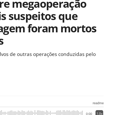
bre megaoperação
is suspeitos que
dagem foram mortos
s
alvos de outras operações conduzidas pelo
readme
1.0x
0:00