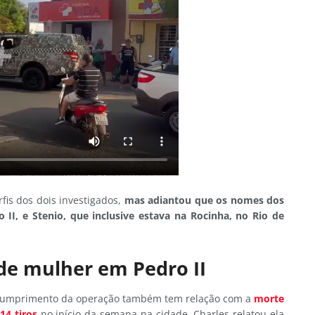
rfis dos dois investigados,
mas adiantou que os nomes dos
 II, e Stenio, que inclusive estava na Rocinha, no Rio de
de mulher em Pedro II
o cumprimento da operação também tem relação com a
morte
14 tiros
no início da semana na cidade. Charles relatou ela