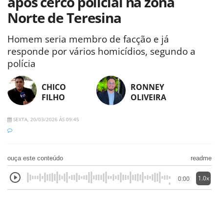
após cerco policial na zona
Norte de Teresina
Homem seria membro de facção e já
responde por vários homicídios, segundo a
polícia
CHICO
RONNEY
FILHO
OLIVEIRA
SEXTA, 20/03/2026 ÀS 09:45
ouça este conteúdo
readme
1.0x
0:00