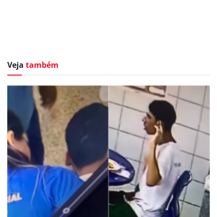
Veja
também