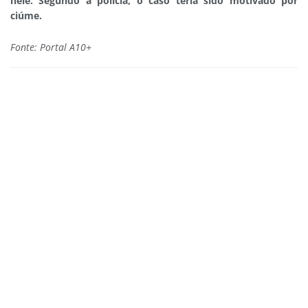
nele. Segundo a polícia, o caso teria sido motivado por
ciúme.
Fonte: Portal A10+