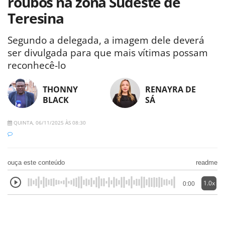
roubos na zona Sudeste de
Teresina
Segundo a delegada, a imagem dele deverá
ser divulgada para que mais vítimas possam
reconhecê-lo
THONNY
RENAYRA DE
BLACK
SÁ
QUINTA, 06/11/2025 ÀS 08:30
ouça este conteúdo
readme
1.0x
0:00