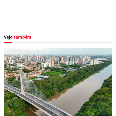
Veja
também