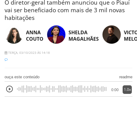
O diretor-geral também anunciou que o Piauí
vai ser beneficiado com mais de 3 mil novas
habitações
ANNA
SHELDA
VICT
COUTO
MAGALHÃES
MEL
TERÇA, 03/10/2023 ÀS 14:18
ouça este conteúdo
readme
1.0x
0:00