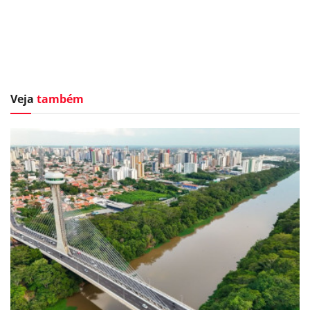
Veja
também