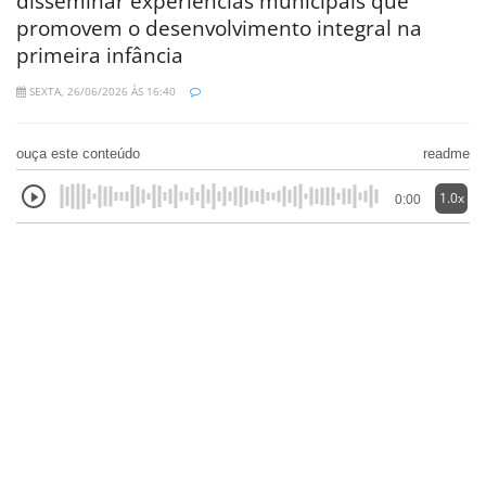
disseminar experiências municipais que
promovem o desenvolvimento integral na
primeira infância
SEXTA, 26/06/2026 ÀS 16:40
ouça este conteúdo
readme
1.0x
0:00