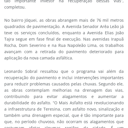
tão importante investir na recuperação dessas vias”,
completou.
No bairro Jóquei, as obras abrangem mais de 76 mil metros
quadrados de pavimentação. A Avenida Senador Arêa Leão já
teve os serviços concluídos, enquanto a Avenida Elias João
Tajra segue em fase final de execução. Nas avenidas Irapuã
Rocha, Dom Severino e na Rua Napoleão Lima, os trabalhos
avançam com a retirada do pavimento deteriorado para
aplicação da nova camada asfáltica.
Leonardo Sobral ressaltou que o programa vai além da
recuperação do pavimento e inclui intervenções importantes
para reduzir problemas causados pelas chuvas. Segundo ele,
as obras contemplam melhorias na drenagem das vias,
contribuindo para evitar alagamentos e aumentar a
durabilidade do asfalto. “O Mais Asfalto está revolucionando
a infraestrutura de Teresina, com asfalto novo, sinalização e
também uma drenagem especial, que é tão importante para
que, no período chuvoso, não ocorram os alagamentos que
costumam afetar algumas regiões da cidade. É um