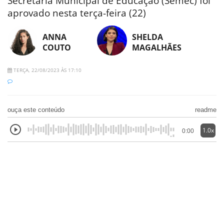
Secretaria Municipal de Educação (Semec) foi
aprovado nesta terça-feira (22)
ANNA
SHELDA
COUTO
MAGALHÃES
TERÇA, 22/08/2023 ÀS 17:10
ouça este conteúdo
readme
1.0x
0:00