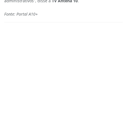
administrativos”, disse à
TV Antena 10
.
Fonte: Portal A10+