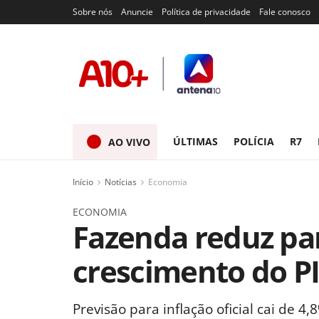
Sobre nós
Anuncie
Política de privacidade
Fale conosco
ÚLTIMAS
POLÍCIA
R7
AO VIVO
Início
Notícias
Economia
ECONOMIA
Fazenda reduz pa
crescimento do P
Previsão para inflação oficial cai de 4