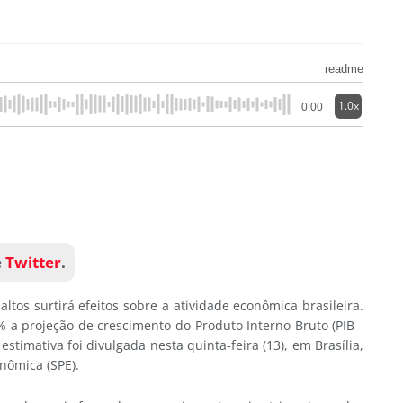
readme
1.0x
0:00
e
Twitter
.
tos surtirá efeitos sobre a atividade econômica brasileira.
 a projeção de crescimento do Produto Interno Bruto (PIB -
timativa foi divulgada nesta quinta-feira (13), em Brasília,
onômica (SPE).