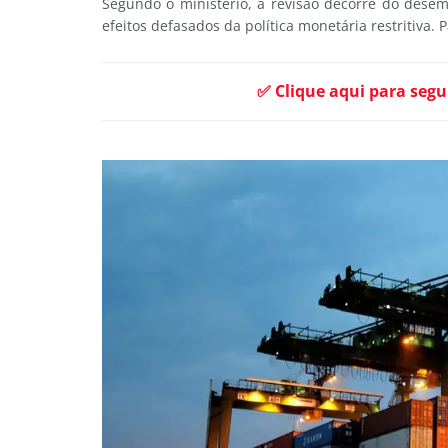
Segundo o ministério, a revisão decorre do dese
efeitos defasados da política monetária restritiva.
✅ Clique aqui para segu