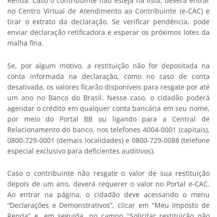
Renda. Caso o contribuinte não esteja na lista, deverá entrar
no Centro Virtual de Atendimento ao Contribuinte (e-CAC) e
tirar o extrato da declaração. Se verificar pendência, pode
enviar declaração retificadora e esperar os próximos lotes da
malha fina.
Se, por algum motivo, a restituição não for depositada na
conta informada na declaração, como no caso de conta
desativada, os valores ficarão disponíveis para resgate por até
um ano no Banco do Brasil. Nesse caso, o cidadão poderá
agendar o crédito em qualquer conta bancária em seu nome,
por meio do Portal BB ou ligando para a Central de
Relacionamento do banco, nos telefones 4004-0001 (capitais),
0800-729-0001 (demais localidades) e 0800-729-0088 (telefone
especial exclusivo para deficientes auditivos).
Caso o contribuinte não resgate o valor de sua restituição
depois de um ano, deverá requerer o valor no Portal e-CAC.
Ao entrar na página, o cidadão deve acessando o menu
“Declarações e Demonstrativos”, clicar em “Meu Imposto de
Renda” e, em seguida, no campo "Solicitar restituição não