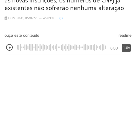
as novas inscrições; os números de CNPJ já
existentes não sofrerão nenhuma alteração
DOMINGO, 05/07/2026 ÀS 09:09
ouça este conteúdo
readme
1.0x
0:00