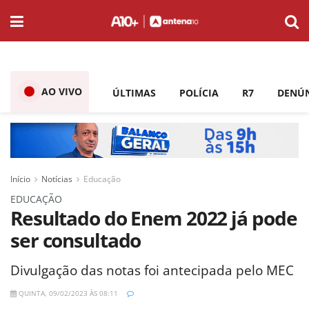
AO VIVO
ÚLTIMAS
POLÍCIA
R7
DENÚ
Início
Notícias
Educação
EDUCAÇÃO
Resultado do Enem 2022 já pode
ser consultado
Divulgação das notas foi antecipada pelo MEC
QUINTA, 09/02/2023 ÀS 08:11