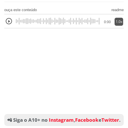
ouça este conteúdo
readme
1.0x
0:00
📲 Siga o A10+ no
Instagram
,
Facebook
e
Twitter
.