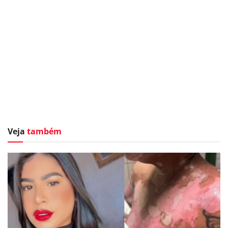
Veja
também