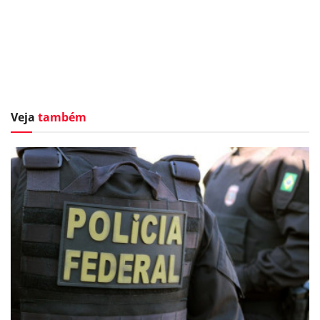
Veja
também