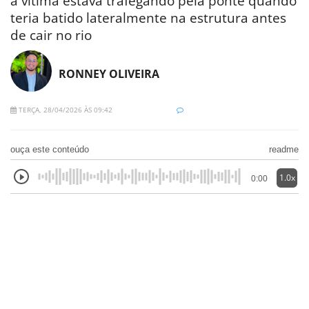
a vítima estava trafegando pela ponte quando
teria batido lateralmente na estrutura antes
de cair no rio
RONNEY OLIVEIRA
TERÇA, 28/04/2026 ÀS 09:42
ouça este conteúdo
readme
1.0x
0:00