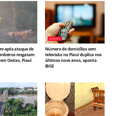
DADOS
re após ataque de
Número de domicílios sem
ombeiros resgatam
televisão no Piauí duplica nos
em Oeiras, Piauí
últimos nove anos, aponta
IBGE