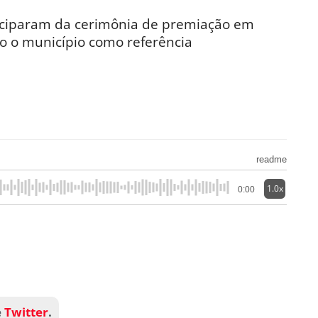
rticiparam da cerimônia de premiação em
do o município como referência
readme
1.0x
0:00
e
Twitter
.