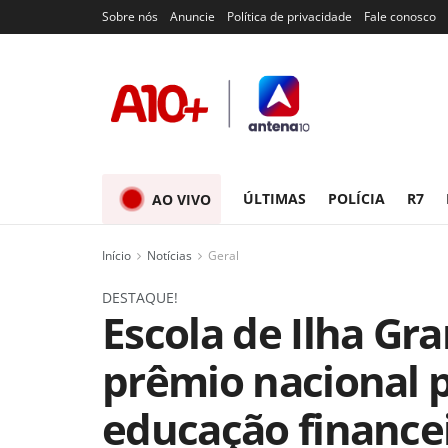
Sobre nós
Anuncie
Política de privacidade
Fale conosco
ÚLTIMAS
POLÍCIA
R7
AO VIVO
Início
Notícias
Geral
DESTAQUE!
Escola de Ilha Gr
prêmio nacional 
educação finance