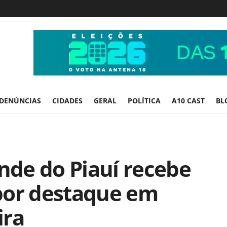
DENÚNCIAS
CIDADES
GERAL
POLÍTICA
A10 CAST
BL
ande do Piauí recebe
por destaque em
ira