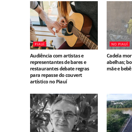
PIAUÍ
NO PIAUÍ
Audiência com artistas e
Cadela mor
representantes de bares e
abelhas; b
restaurantes debate regras
mãe e bebê 
para repasse do couvert
artístico no Piauí