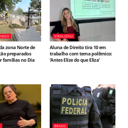
MINGO
VIRALIZOU
da zona Norte de
Aluna de Direito tira 10 em
tão preparados
trabalho com tema polêmico:
r famílias no Dia
‘Antes Elize do que Eliza’
A
BRASIL