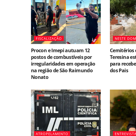
FISCALIZAÇÃO
NESTE DO
Procon e Imepi autuam 12
Cemitérios 
postos de combustíveis por
Teresina es
irregularidades em operação
para recebe
na região de São Raimundo
dos Pais
Nonato
ATROPELAMENTO
ENTREVIST