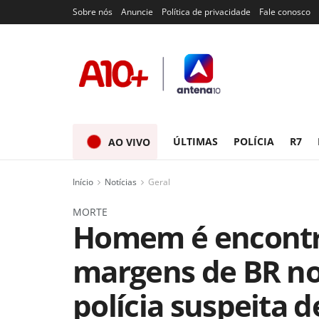
Sobre nós
Anuncie
Política de privacidade
Fale conosco
ÚLTIMAS
POLÍCIA
R7
AO VIVO
Início
Notícias
Geral
MORTE
Homem é encontr
margens de BR no 
polícia suspeita d