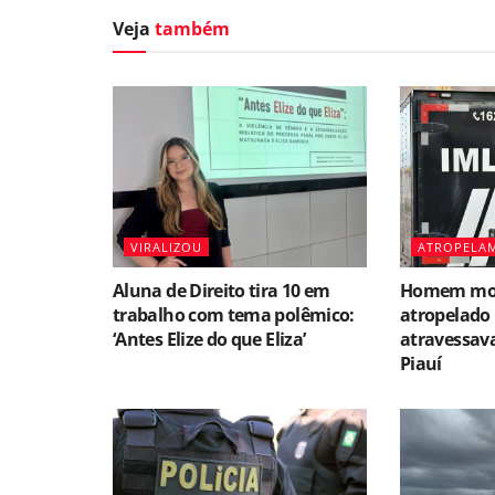
Veja
também
VIRALIZOU
ATROPELA
Aluna de Direito tira 10 em
Homem mor
trabalho com tema polêmico:
atropelado
‘Antes Elize do que Eliza’
atravessava
Piauí