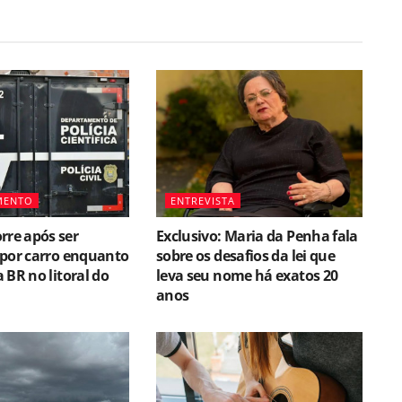
MENTO
ENTREVISTA
re após ser
Exclusivo: Maria da Penha fala
 por carro enquanto
sobre os desafios da lei que
 BR no litoral do
leva seu nome há exatos 20
anos