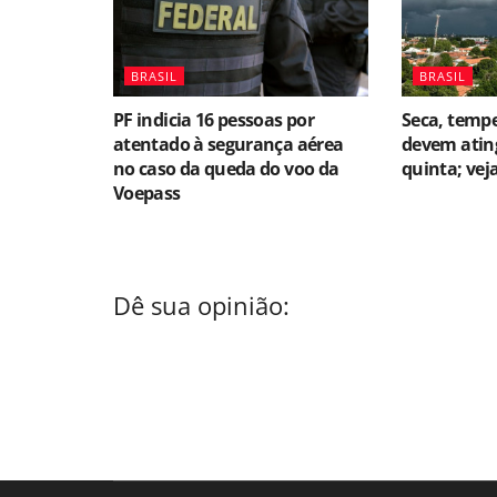
BRASIL
BRASIL
PF indicia 16 pessoas por
Seca, temp
atentado à segurança aérea
devem ating
no caso da queda do voo da
quinta; vej
Voepass
Dê sua opinião: