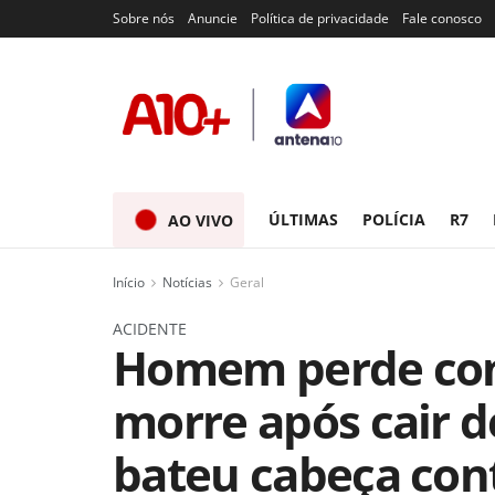
Sobre nós
Anuncie
Política de privacidade
Fale conosco
ÚLTIMAS
POLÍCIA
R7
AO VIVO
Início
Notícias
Geral
ACIDENTE
Homem perde cont
morre após cair d
bateu cabeça con