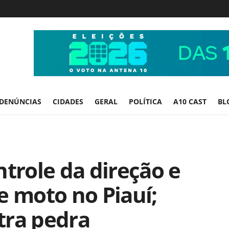
DENÚNCIAS
CIDADES
GERAL
POLÍTICA
A10 CAST
BL
role da direção e
e moto no Piauí;
tra pedra