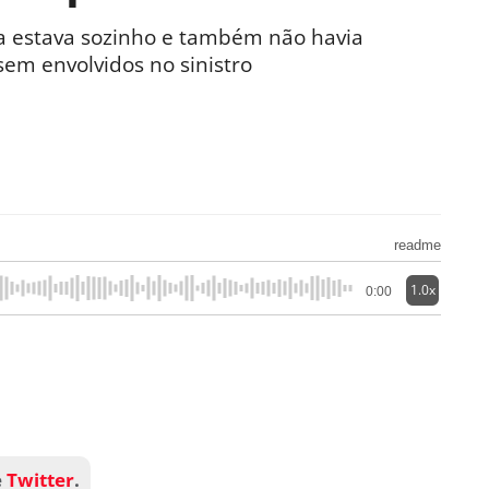
ta estava sozinho e também não havia
ssem envolvidos no sinistro
readme
1.0x
0:00
e
Twitter
.