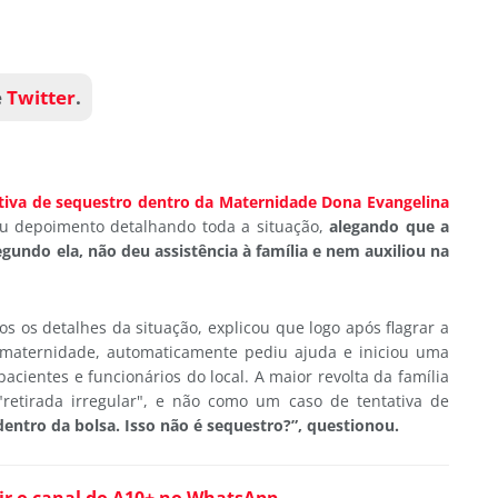
e
Twitter
.
tiva de sequestro dentro da Maternidade Dona Evangelina
ou depoimento detalhando toda a situação,
alegando que a
egundo ela, não deu assistência à família e nem auxiliou na
s os detalhes da situação, explicou que logo após flagrar a
 maternidade, automaticamente pediu ajuda e iniciou uma
ientes e funcionários do local. A maior revolta da família
etirada irregular", e não como um caso de tentativa de
dentro da bolsa. Isso não é sequestro?”, questionou.
ir o canal do A10+ no WhatsApp