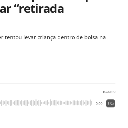
r “retirada
 tentou levar criança dentro de bolsa na
readme
1.0x
0:00