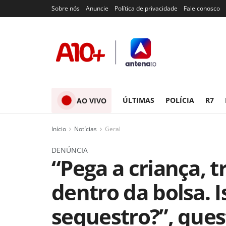
Sobre nós
Anuncie
Política de privacidade
Fale conosco
ÚLTIMAS
POLÍCIA
R7
AO VIVO
Início
Notícias
Geral
DENÚNCIA
“Pega a criança, 
dentro da bolsa. I
sequestro?”, ques