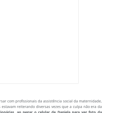
rsar com profissionais da assistência social da maternidade,
is estavam reiterando diversas vezes que a culpa não era da
onárias, ao pegar o celular de Daniela para ver foto da