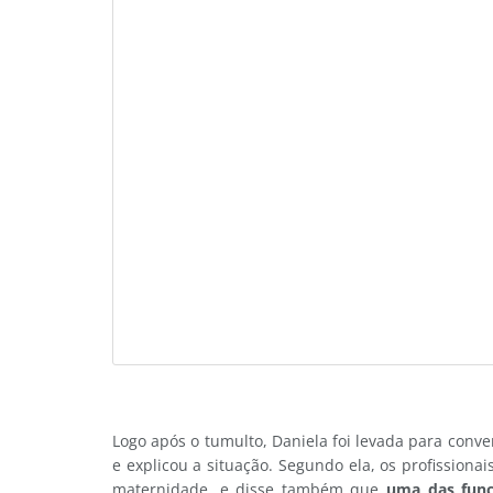
Logo após o tumulto, Daniela foi levada para conve
e explicou a situação. Segundo ela, os profissiona
maternidade, e disse também que
uma das funci