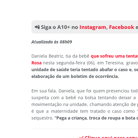
📲 Siga o A10+ no
Instagram
,
Facebook
Atualizada às 08h09
Daniela Beatriz, tia da bebê
que sofreu uma tenta
Rosa
nesta segunda-feira (06), em Teresina, grav
unidade de saúde teria tentado abafar o caso e, s
elaboração de um boletim de ocorrência.
Em sua fala, Daniela, que foi quem presenciou todo
suspeita com a bebê na bolsa tentando deixar a
movimentação na unidade, chamando atenção de pac
é que a maternidade tem tratado o caso como "r
sequestro.
“Pega a criança, troca de roupa e bota 
✅ Clique aqui para segu