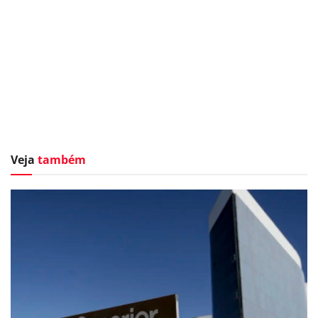
Veja
também