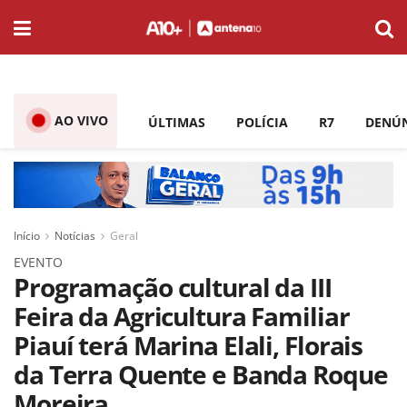
AO VIVO
ÚLTIMAS
POLÍCIA
R7
DENÚ
Início
Notícias
Geral
EVENTO
Programação cultural da III
Feira da Agricultura Familiar
Piauí terá Marina Elali, Florais
da Terra Quente e Banda Roque
Moreira