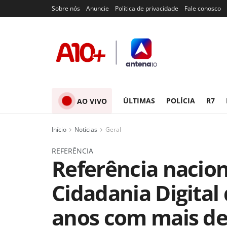
Sobre nós
Anuncie
Política de privacidade
Fale conosco
ÚLTIMAS
POLÍCIA
R7
AO VIVO
Início
Notícias
Geral
REFERÊNCIA
Referência naciona
Cidadania Digital 
anos com mais de