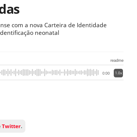
idas
nse com a nova Carteira de Identidade
identificação neonatal
readme
1.0x
0:00
e
Twitter
.