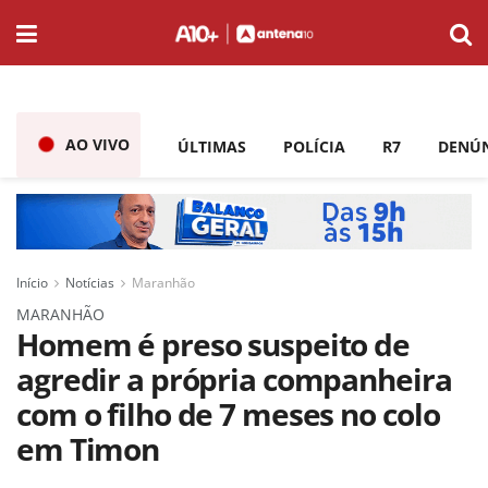
AO VIVO
ÚLTIMAS
POLÍCIA
R7
DENÚ
Início
Notícias
Maranhão
MARANHÃO
Homem é preso suspeito de
agredir a própria companheira
com o filho de 7 meses no colo
em Timon