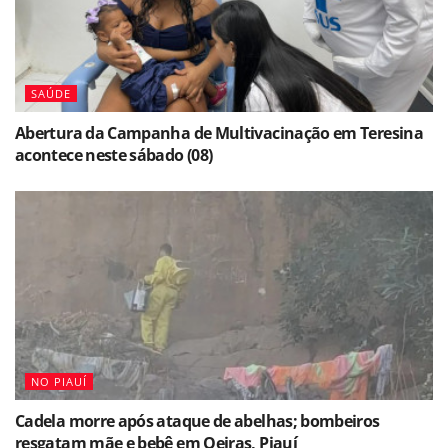
SAÚDE
Abertura da Campanha de Multivacinação em Teresina
acontece neste sábado (08)
NO PIAUÍ
Cadela morre após ataque de abelhas; bombeiros
resgatam mãe e bebê em Oeiras, Piauí