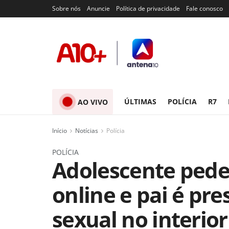
Sobre nós
Anuncie
Política de privacidade
Fale conosco
ÚLTIMAS
POLÍCIA
R7
AO VIVO
Início
Notícias
Polícia
POLÍCIA
Adolescente pede
online e pai é pre
sexual no interior