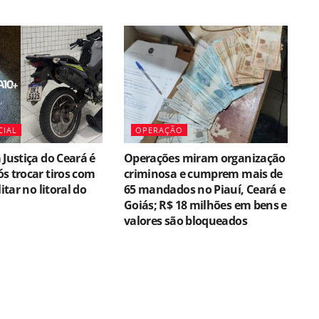
CIAL
OPERAÇÃO
 Justiça do Ceará é
Operações miram organização
s trocar tiros com
criminosa e cumprem mais de
litar no litoral do
65 mandados no Piauí, Ceará e
Goiás; R$ 18 milhões em bens e
valores são bloqueados