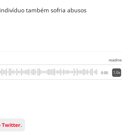
do indivíduo também sofria abusos
readme
1.0x
0:00
e
Twitter
.