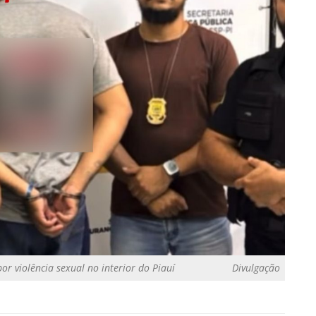
or violência sexual no interior do Piauí
Divulgação