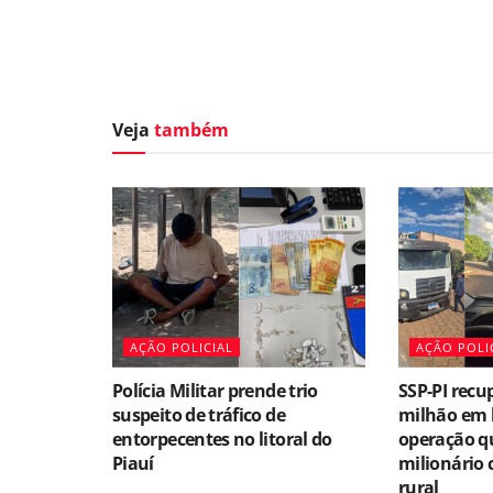
Veja
também
AÇÃO POLICIAL
AÇÃO POLI
Polícia Militar prende trio
SSP-PI recu
suspeito de tráfico de
milhão em 
entorpecentes no litoral do
operação qu
Piauí
milionário 
rural