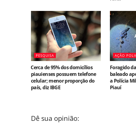
PESQUISA
AÇÃO POLI
⁠Cerca de 95% dos domicílios
Foragido da
piauienses possuem telefone
baleado apó
celular; menor proporção do
a Polícia Mi
país, diz IBGE
Piauí
Dê sua opinião: