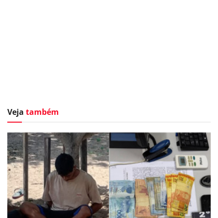
Veja
também