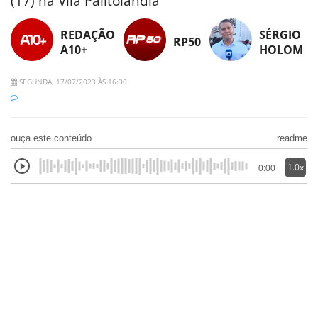
(17) na Vila Palitolândia
REDAÇÃO
SÉRGIO
RP50
A10+
HOLOM
SEGUNDA, 17/07/2023 ÀS 16:30
ouça este conteúdo
readme
1.0x
0:00