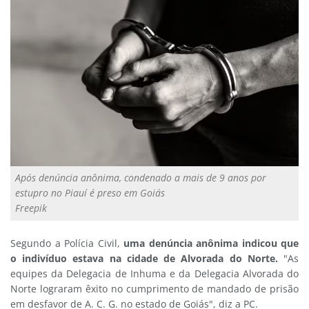
Após denúncia anônima, condenado a mais de 9 anos por
estupro no Piauí é preso em Goiás
Freepik
Segundo a Polícia Civil,
uma denúncia anônima indicou que
o indivíduo estava na cidade de Alvorada do Norte.
"As
equipes da Delegacia de Inhuma e da Delegacia Alvorada do
Norte lograram êxito no cumprimento de mandado de prisão
em desfavor de A. C. G. no estado de Goiás", diz a PC.