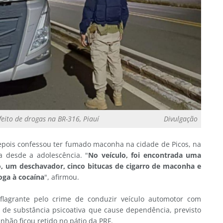
feito de drogas na BR-316, Piauí
Divulgação
epois confessou ter fumado maconha na cidade de Picos, na
a desde a adolescência. "
No veículo, foi encontrada uma
, um deschavador, cinco bitucas de cigarro de maconha e
oga à cocaína
", afirmou.
flagrante pelo crime de conduzir veículo automotor com
 de substância psicoativa que cause dependência, previsto
inhão ficou retido no pátio da PRF.