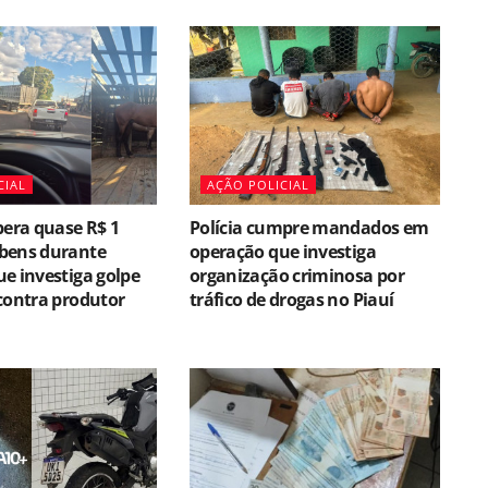
CIAL
AÇÃO POLICIAL
pera quase R$ 1
Polícia cumpre mandados em
bens durante
operação que investiga
e investiga golpe
organização criminosa por
contra produtor
tráfico de drogas no Piauí