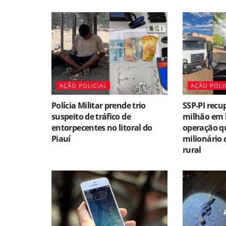
AÇÃO POLICIAL
AÇÃO POLI
Polícia Militar prende trio
SSP-PI recu
suspeito de tráfico de
milhão em 
entorpecentes no litoral do
operação qu
Piauí
milionário 
rural