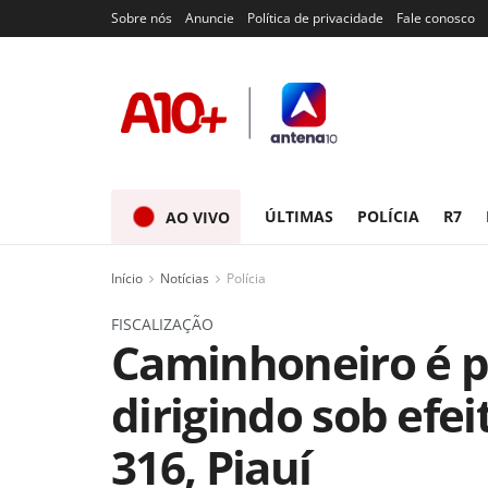
Sobre nós
Anuncie
Política de privacidade
Fale conosco
ÚLTIMAS
POLÍCIA
R7
AO VIVO
Início
Notícias
Polícia
FISCALIZAÇÃO
Caminhoneiro é pr
dirigindo sob efei
316, Piauí