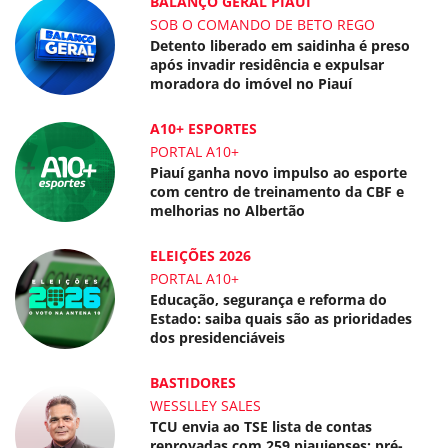
BALANÇO GERAL PIAUÍ
SOB O COMANDO DE BETO REGO
Detento liberado em saidinha é preso
após invadir residência e expulsar
moradora do imóvel no Piauí
A10+ ESPORTES
PORTAL A10+
Piauí ganha novo impulso ao esporte
com centro de treinamento da CBF e
melhorias no Albertão
ELEIÇÕES 2026
PORTAL A10+
Educação, segurança e reforma do
Estado: saiba quais são as prioridades
dos presidenciáveis
BASTIDORES
WESSLLEY SALES
TCU envia ao TSE lista de contas
reprovadas com 259 piauienses; pré-