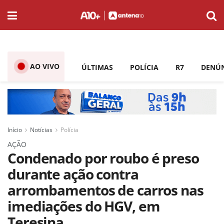
AO VIVO
ÚLTIMAS
POLÍCIA
R7
DENÚ
Início
Notícias
Polícia
AÇÃO
Condenado por roubo é preso
durante ação contra
arrombamentos de carros nas
imediações do HGV, em
Teresina